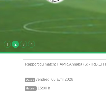
1
2
3
4
Rapport du match: HAMR.Annaba (S) - IRB.El Ha
vendredi 03 avril 2026
Date :
15:00 h
Heure :