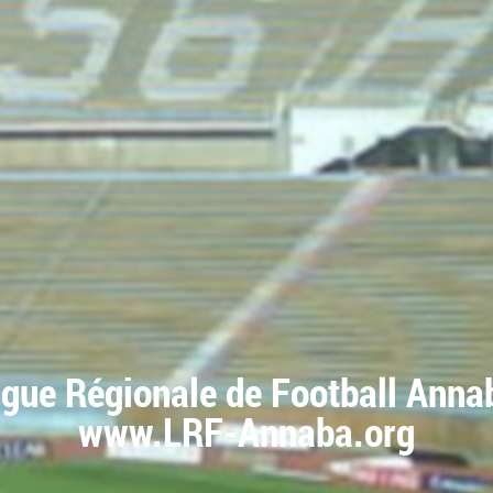
igue Régionale de Football Anna
www.LRF-Annaba.org