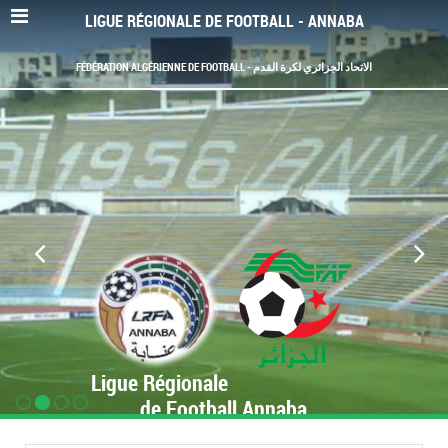
LIGUE RÉGIONALE DE FOOTBALL - ANNABA
FÉDÉRATION ALGÉRIENNE DE FOOTBALL - الاتحاد الجزائري لكرة القدم
Ligue Régionale
de Football Annaba
www.LRF-Annaba.org