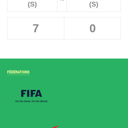
(S)
(S)
7
0
FÉDÉRATIONS