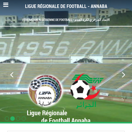
LIGUE RÉGIONALE DE FOOTBALL - ANNABA
FÉDÉRATION ALGÉRIENNE DE FOOTBALL - الاتحاد الجزائري لكرة القدم
Ligue Régionale
de Football Annaba
www.LRF-Annaba.org