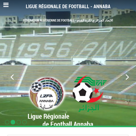
LIGUE RÉGIONALE DE FOOTBALL - ANNABA
FÉDÉRATION ALGÉRIENNE DE FOOTBALL - الاتحاد الجزائري لكرة القدم
Ligue Régionale
de Football Annaba
www.LRF-Annaba.org