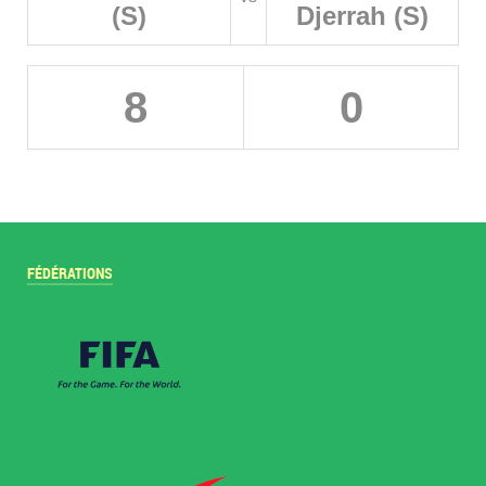
(S)
Djerrah (S)
8
0
FÉDÉRATIONS