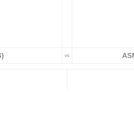
)
ASM
vs
 DE FOOTBALL
LIGUES DE WILAYA DE FOOTBALL