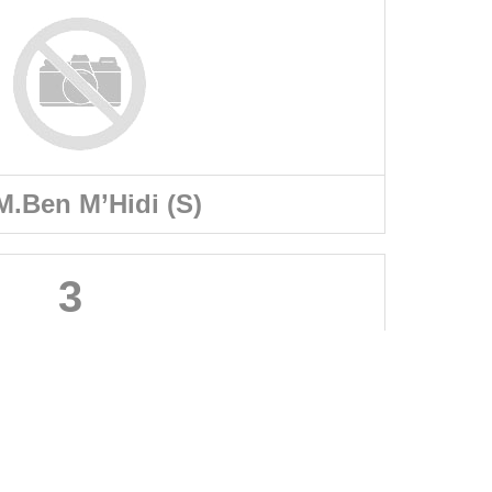
.Ben M’Hidi (S)
3
A PROPOS DU SITE