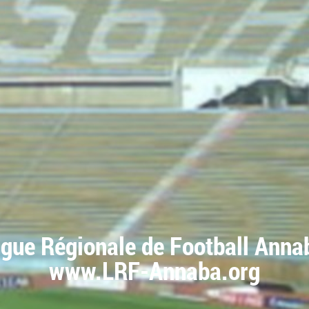
igue Régionale de Football Anna
www.LRF-Annaba.org