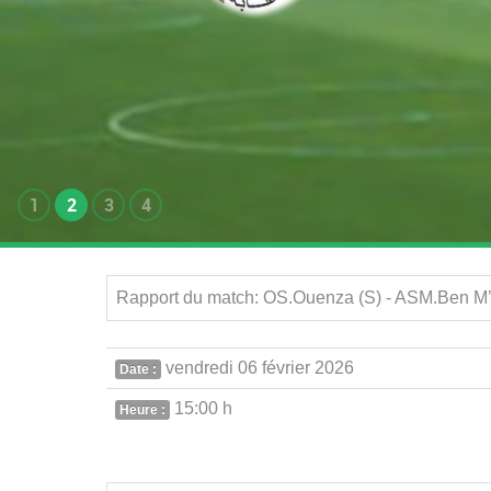
1
2
3
4
Rapport du match: OS.Ouenza (S) - ASM.Ben M’H
vendredi 06 février 2026
Date :
15:00 h
Heure :