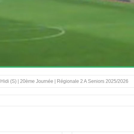
idi (S) | 20ème Journée | Régionale 2 A Seniors 2025/2026