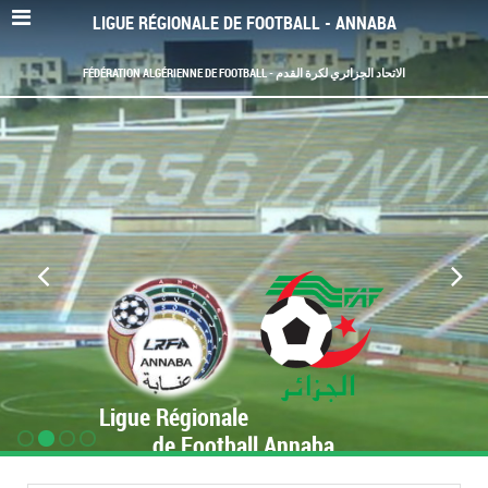
LIGUE RÉGIONALE DE FOOTBALL - ANNABA
FÉDÉRATION ALGÉRIENNE DE FOOTBALL - الاتحاد الجزائري لكرة القدم
Ligue Régionale
de Football Annaba
www.LRF-Annaba.org