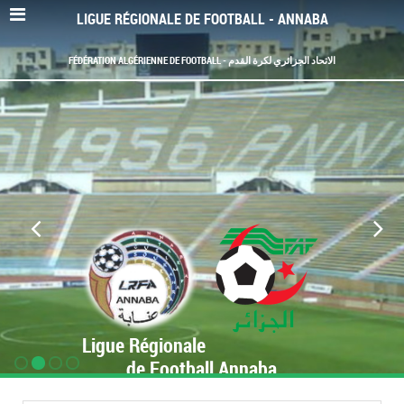
LIGUE RÉGIONALE DE FOOTBALL - ANNABA
FÉDÉRATION ALGÉRIENNE DE FOOTBALL - الاتحاد الجزائري لكرة القدم
Ligue Régionale
de Football Annaba
www.LRF-Annaba.org