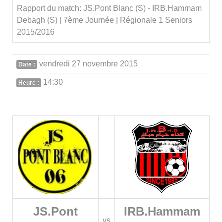
Rapport du match: JS.Pont Blanc (S) - IRB.Hammam
Debagh (S) | 7ème Journée | Régionale 1 Seniors
2015/2016
vendredi 27 novembre 2015
Date :
14:30
Heure :
JS.Pont
IRB.Hammam
vs