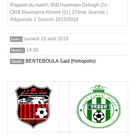
Rapport du match: IRB.Hammam Debagh (S) -
ORB.Boumahra Ahmed (S) | 27ème Journée |
Régionale 1 Seniors 2015/2016
samedi 23 avril 2016
Date :
14:30
Heure :
BENTEBOULA Said (Heliopolis)
Stade :