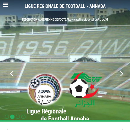
LIGUE RÉGIONALE DE FOOTBALL - ANNABA
FÉDÉRATION ALGÉRIENNE DE FOOTBALL - الاتحاد الجزائري لكرة القدم
Ligue Régionale
de Football Annaba
www.LRF-Annaba.org