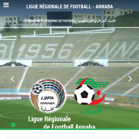
LIGUE RÉGIONALE DE FOOTBALL - ANNABA
FÉDÉRATION ALGÉRIENNE DE FOOTBALL - الاتحاد الجزائري لكرة القدم
Ligue Régionale
de Football Annaba
www.LRF-Annaba.org