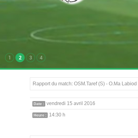
1
2
3
4
Rapport du match: OSM.Taref (S) - O.Ma Labiod
vendredi 15 avril 2016
Date :
14:30 h
Heure :