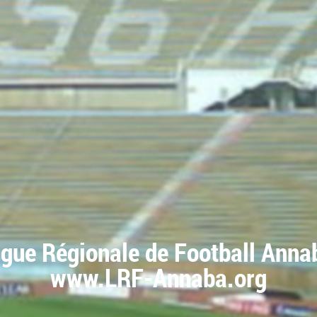
igue Régionale de Football Anna
www.LRF-Annaba.org