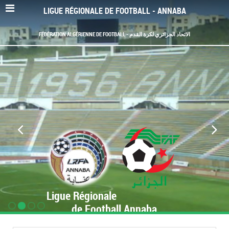
LIGUE RÉGIONALE DE FOOTBALL - ANNABA
FÉDÉRATION ALGÉRIENNE DE FOOTBALL - الاتحاد الجزائري لكرة القدم
Ligue Régionale
de Football Annaba
www.LRF-Annaba.org