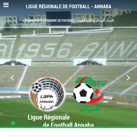
LIGUE RÉGIONALE DE FOOTBALL - ANNABA
FÉDÉRATION ALGÉRIENNE DE FOOTBALL - الاتحاد الجزائري لكرة القدم
Ligue Régionale
de Football Annaba
www.LRF-Annaba.org