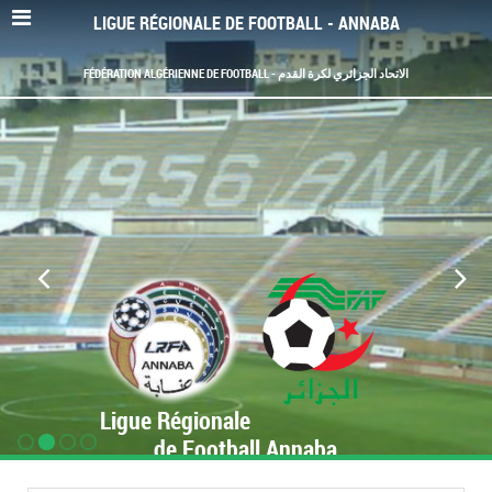
LIGUE RÉGIONALE DE FOOTBALL - ANNABA
FÉDÉRATION ALGÉRIENNE DE FOOTBALL - الاتحاد الجزائري لكرة القدم
Ligue Régionale
de Football Annaba
www.LRF-Annaba.org