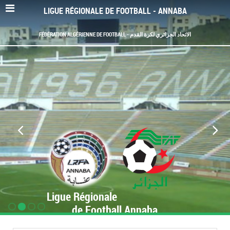
LIGUE RÉGIONALE DE FOOTBALL - ANNABA
FÉDÉRATION ALGÉRIENNE DE FOOTBALL - الاتحاد الجزائري لكرة القدم
Ligue Régionale
de Football Annaba
www.LRF-Annaba.org