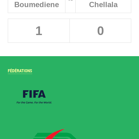
Boumediene
Chellala
1
0
FÉDÉRATIONS