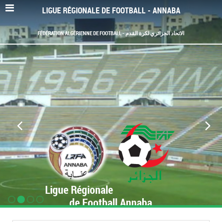
LIGUE RÉGIONALE DE FOOTBALL - ANNABA
FÉDÉRATION ALGÉRIENNE DE FOOTBALL - الاتحاد الجزائري لكرة القدم
Ligue Régionale
de Football Annaba
www.LRF-Annaba.org