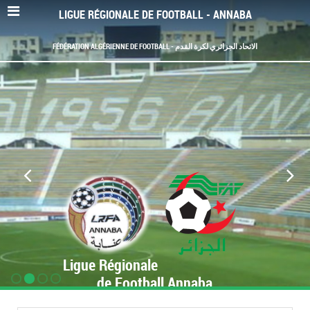
LIGUE RÉGIONALE DE FOOTBALL - ANNABA
FÉDÉRATION ALGÉRIENNE DE FOOTBALL - الاتحاد الجزائري لكرة القدم
Ligue Régionale
de Football Annaba
www.LRF-Annaba.org