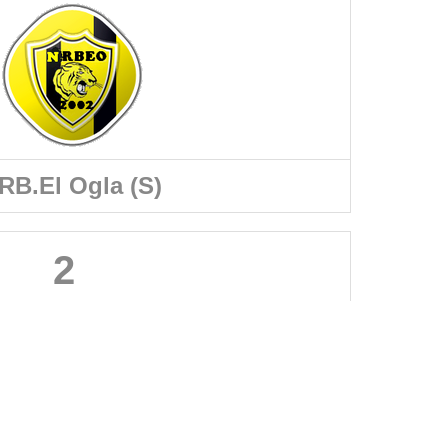
RB.El Ogla (S)
2
A PROPOS DU SITE