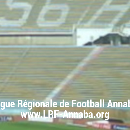
igue Régionale de Football Anna
www.LRF-Annaba.org