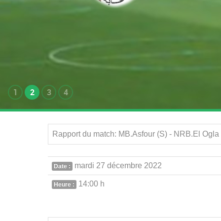
1
2
3
4
Rapport du match: MB.Asfour (S) - NRB.El Ogla 
mardi 27 décembre 2022
Date :
14:00 h
Heure :