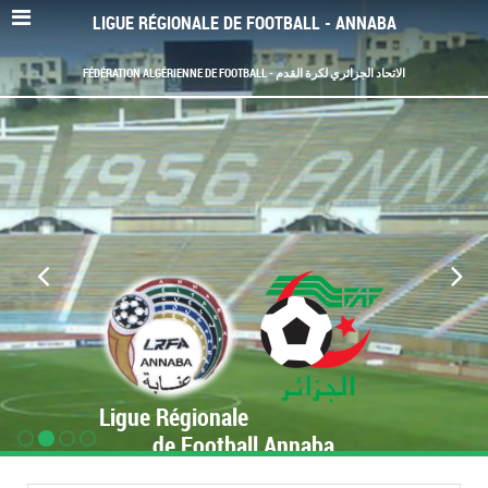
LIGUE RÉGIONALE DE FOOTBALL - ANNABA
FÉDÉRATION ALGÉRIENNE DE FOOTBALL - الاتحاد الجزائري لكرة القدم
Ligue Régionale
de Football Annaba
www.LRF-Annaba.org