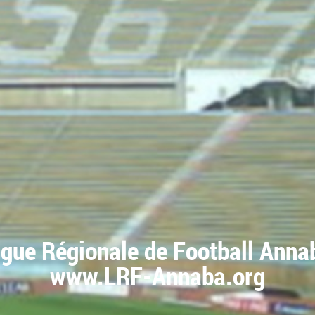
igue Régionale de Football Anna
www.LRF-Annaba.org