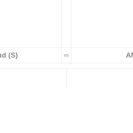
d (S)
A
vs
 DE FOOTBALL
LIGUES DE WILAYA DE FOOTBALL