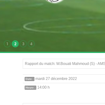
1
2
3
4
Rapport du match: W.Bouati Mahmoud (S) - AMS.
mardi 27 décembre 2022
Date :
14:00 h
Heure :