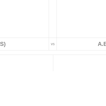
(S)
A.B
vs
 DE FOOTBALL
LIGUES DE WILAYA DE FOOTBALL