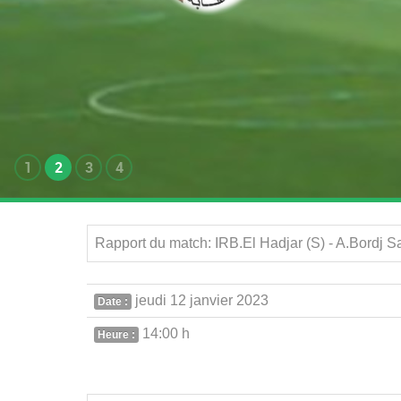
1
2
3
4
Rapport du match: IRB.El Hadjar (S) - A.Bordj 
jeudi 12 janvier 2023
Date :
14:00 h
Heure :