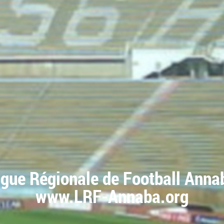
igue Régionale de Football Anna
www.LRF-Annaba.org