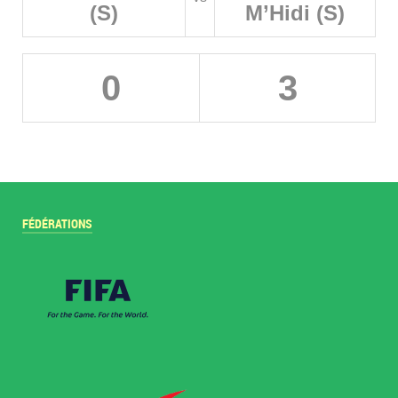
(S)
M’Hidi (S)
0
3
FÉDÉRATIONS