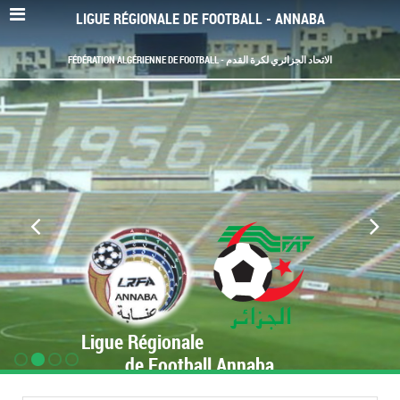
LIGUE RÉGIONALE DE FOOTBALL - ANNABA
FÉDÉRATION ALGÉRIENNE DE FOOTBALL - الاتحاد الجزائري لكرة القدم
Ligue Régionale
de Football Annaba
www.LRF-Annaba.org