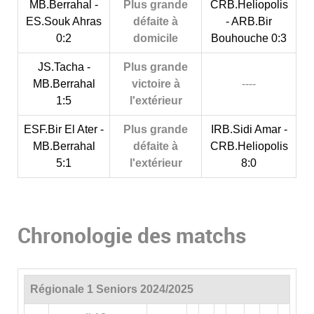
MB.Berrahal -
Plus grande
CRB.Heliopolis
ES.Souk Ahras
défaite à
- ARB.Bir
0:2
domicile
Bouhouche 0:3
JS.Tacha -
Plus grande
MB.Berrahal
victoire à
----
1:5
l'extérieur
ESF.Bir El Ater -
Plus grande
IRB.Sidi Amar -
MB.Berrahal
défaite à
CRB.Heliopolis
5:1
l'extérieur
8:0
Chronologie des matchs
Régionale 1 Seniors 2024/2025