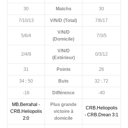
30
Matchs
30
7/10/13
V/N/D (Total)
7/6/17
V/N/D
5/6/4
7/3/5
(Domicile)
V/N/D
2/4/9
0/3/12
(Extérieur)
31
Points
26
34 : 50
Buts
32 : 72
-16
Différence
-40
MB.Berrahal -
Plus grande
CRB.Heliopolis
CRB.Heliopolis
victoire à
- CRB.Drean 3:1
2:0
domicile