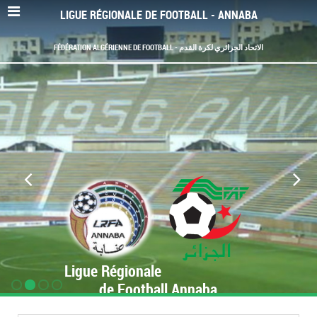
LIGUE RÉGIONALE DE FOOTBALL - ANNABA
FÉDÉRATION ALGÉRIENNE DE FOOTBALL - الاتحاد الجزائري لكرة القدم
Ligue Régionale
de Football Annaba
www.LRF-Annaba.org