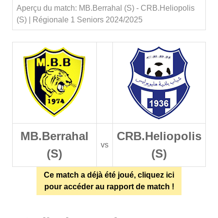
Aperçu du match: MB.Berrahal (S) - CRB.Heliopolis
(S) | Régionale 1 Seniors 2024/2025
MB.Berrahal
CRB.Heliopolis
vs
(S)
(S)
Ce match a déjà été joué, cliquez ici
pour accéder au rapport de match !