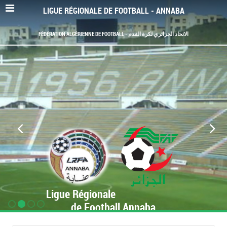
LIGUE RÉGIONALE DE FOOTBALL - ANNABA
FÉDÉRATION ALGÉRIENNE DE FOOTBALL - الاتحاد الجزائري لكرة القدم
Ligue Régionale
de Football Annaba
www.LRF-Annaba.org