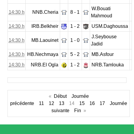
W.Bouati
14:30 h
NNB.Cheria
8 - 1
Mahmoud
14:30 h
IRB.Belkheir
1 - 2
USM.Daghoussa
J.Seybouse
14:30 h
MB.Laouinet
1 - 0
Jadid
14:30 h
HB.Nechmaya
5 - 2
MB.Asfour
14:30 h
NRB.El Ogla
1 - 2
NRB.Tamlouka
«
Début
Journée
précédente
11
12
13
14
15
16
17
Journée
suivante
Fin
»