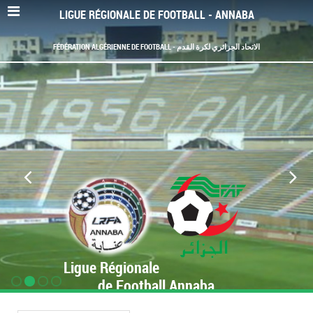
LIGUE RÉGIONALE DE FOOTBALL - ANNABA
FÉDÉRATION ALGÉRIENNE DE FOOTBALL - الاتحاد الجزائري لكرة القدم
Ligue Régionale
de Football Annaba
www.LRF-Annaba.org