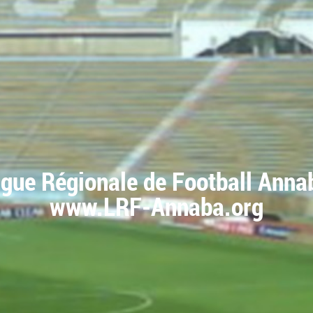
igue Régionale de Football Anna
www.LRF-Annaba.org