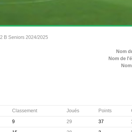
e 2 B Seniors 2024/2025
Nom du
Nom de l'é
Nom 
Classement
Joués
Points
9
29
37