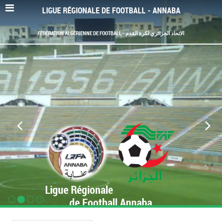
LIGUE RÉGIONALE DE FOOTBALL - ANNABA
FÉDÉRATION ALGÉRIENNE DE FOOTBALL - الاتحاد الجزائري لكرة القدم
Ligue Régionale
de Football Annaba
www.LRF-Annaba.org