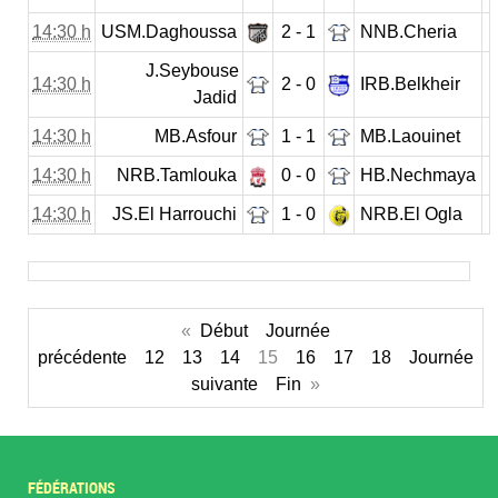
14:30 h
USM.Daghoussa
2 - 1
NNB.Cheria
J.Seybouse
14:30 h
2 - 0
IRB.Belkheir
Jadid
14:30 h
MB.Asfour
1 - 1
MB.Laouinet
14:30 h
NRB.Tamlouka
0 - 0
HB.Nechmaya
14:30 h
JS.El Harrouchi
1 - 0
NRB.El Ogla
«
Début
Journée
précédente
12
13
14
15
16
17
18
Journée
suivante
Fin
»
FÉDÉRATIONS