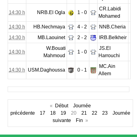
CR.Labidi
14:30 h
NRB.El Ogla
1 - 0
Mohamed
14:30 h
HB.Nechmaya
4 - 2
NNB.Cheria
14:30 h
MB.Laouinet
2 - 2
IRB.Belkheir
W.Bouati
JS.El
14:30 h
1 - 0
Mahmoud
Harrouchi
MC.Ain
14:30 h
USM.Daghoussa
0 - 1
Allem
«
Début
Journée
précédente
17
18
19
20
21
22
23
Journée
suivante
Fin
»