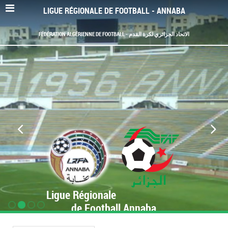
LIGUE RÉGIONALE DE FOOTBALL - ANNABA
FÉDÉRATION ALGÉRIENNE DE FOOTBALL - الاتحاد الجزائري لكرة القدم
Ligue Régionale
de Football Annaba
www.LRF-Annaba.org