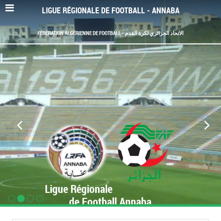
LIGUE RÉGIONALE DE FOOTBALL - ANNABA
FÉDÉRATION ALGÉRIENNE DE FOOTBALL - الاتحاد الجزائري لكرة القدم
Ligue Régionale
de Football Annaba
www.LRF-Annaba.org