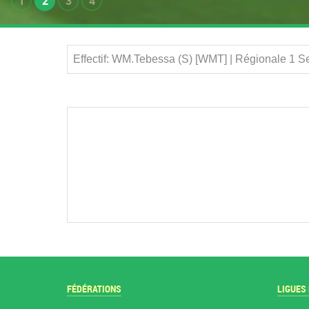
1
2
3
4
Effectif: WM.Tebessa (S) [WMT] | Régionale 1 
FÉDÉRATIONS
LIGUES