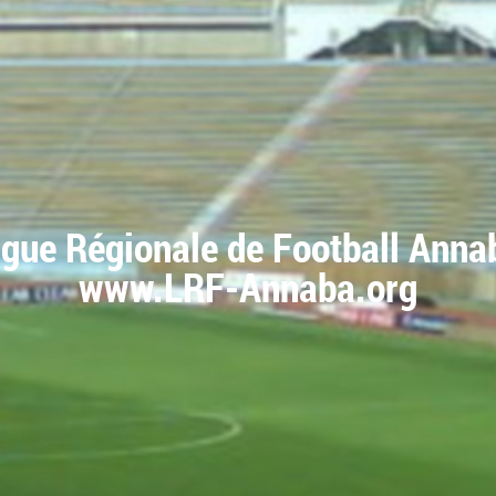
igue Régionale de Football Anna
www.LRF-Annaba.org