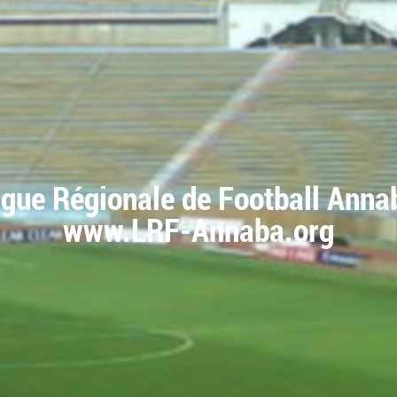
igue Régionale de Football Anna
www.LRF-Annaba.org