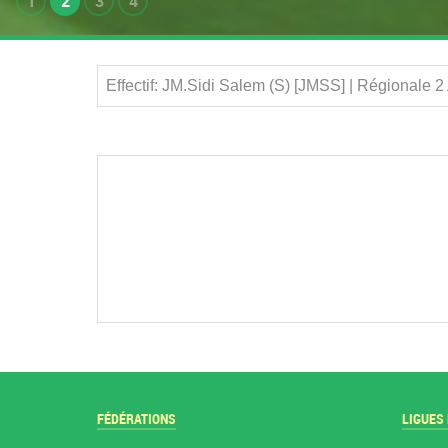
1
2
3
4
Effectif: JM.Sidi Salem (S) [JMSS] | Régionale 
FÉDÉRATIONS
LIGUES