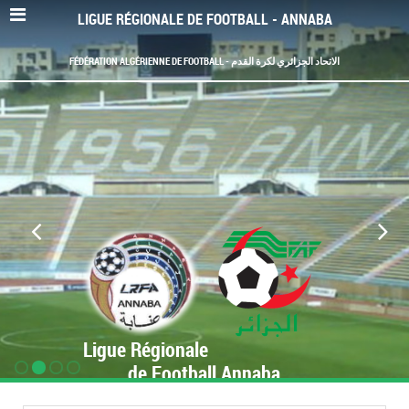
LIGUE RÉGIONALE DE FOOTBALL - ANNABA
FÉDÉRATION ALGÉRIENNE DE FOOTBALL - الاتحاد الجزائري لكرة القدم
Ligue Régionale
de Football Annaba
www.LRF-Annaba.org