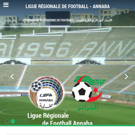
LIGUE RÉGIONALE DE FOOTBALL - ANNABA
FÉDÉRATION ALGÉRIENNE DE FOOTBALL - الاتحاد الجزائري لكرة القدم
Ligue Régionale
de Football Annaba
www.LRF-Annaba.org