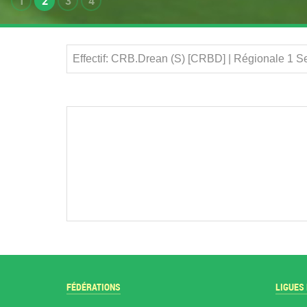
1
2
3
4
Effectif: CRB.Drean (S) [CRBD] | Régionale 1 
FÉDÉRATIONS
LIGUES