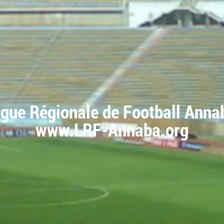
igue Régionale de Football Anna
www.LRF-Annaba.org