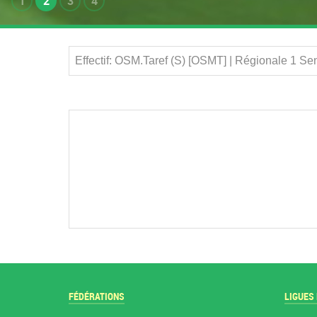
1
2
3
4
Effectif: OSM.Taref (S) [OSMT] | Régionale 1 S
FÉDÉRATIONS
LIGUES