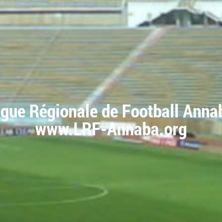
igue Régionale de Football Anna
www.LRF-Annaba.org