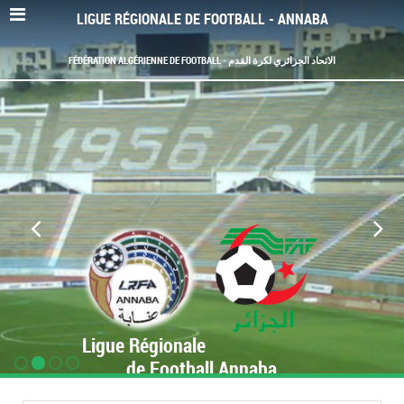
LIGUE RÉGIONALE DE FOOTBALL - ANNABA
FÉDÉRATION ALGÉRIENNE DE FOOTBALL - الاتحاد الجزائري لكرة القدم
Ligue Régionale
de Football Annaba
www.LRF-Annaba.org