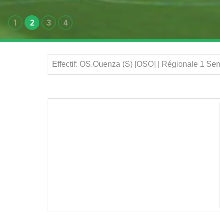
1
2
3
4
Effectif: OS.Ouenza (S) [OSO] | Régionale 1 Se