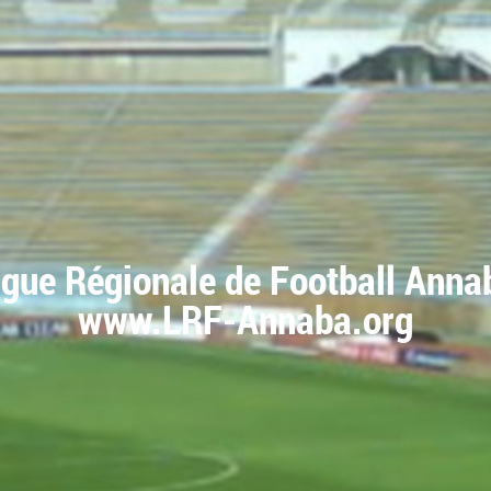
igue Régionale de Football Anna
www.LRF-Annaba.org