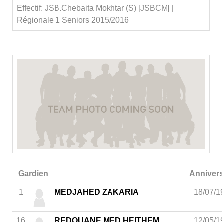
Effectif: JSB.Chebaita Mokhtar (S) [JSBCM] |
Régionale 1 Seniors 2015/2016
Gardien
Annivers
1
MEDJAHED ZAKARIA
18/07/1
16
REDOUANE MED HEITHEM
12/05/1