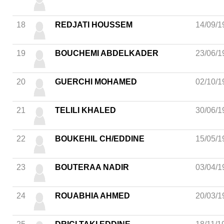
18
REDJATI HOUSSEM
14/09/1
19
BOUCHEMI ABDELKADER
23/06/1
20
GUERCHI MOHAMED
02/10/1
21
TELILI KHALED
30/06/1
22
BOUKEHIL CH/EDDINE
15/05/1
23
BOUTERAA NADIR
03/04/1
24
ROUABHIA AHMED
20/03/1