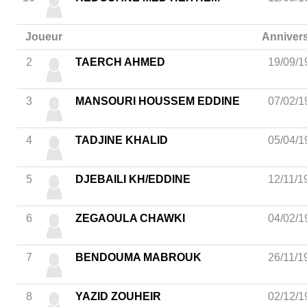
Joueur
Annivers
2
TAERCH AHMED
19/09/1
3
MANSOURI HOUSSEM EDDINE
07/02/1
4
TADJINE KHALID
05/04/1
5
DJEBAILI KH/EDDINE
12/11/1
6
ZEGAOULA CHAWKI
04/02/1
7
BENDOUMA MABROUK
26/11/1
8
YAZID ZOUHEIR
02/12/1