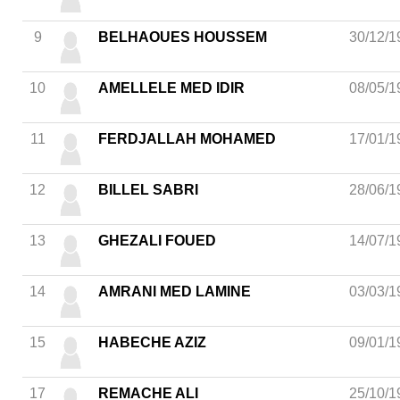
9
BELHAOUES HOUSSEM
30/12/1
10
AMELLELE MED IDIR
08/05/1
11
FERDJALLAH MOHAMED
17/01/1
12
BILLEL SABRI
28/06/1
13
GHEZALI FOUED
14/07/1
14
AMRANI MED LAMINE
03/03/1
15
HABECHE AZIZ
09/01/1
17
REMACHE ALI
25/10/1