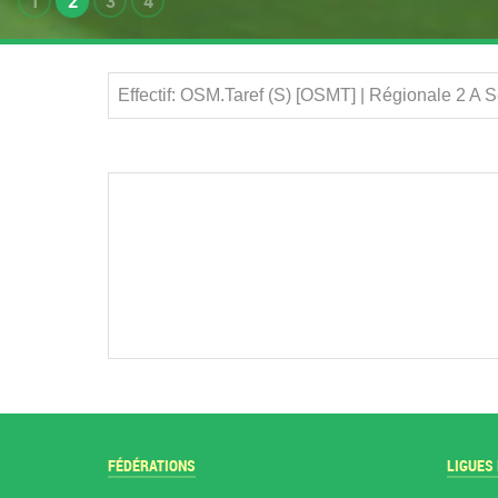
1
2
3
4
Effectif: OSM.Taref (S) [OSMT] | Régionale 2 A 
FÉDÉRATIONS
LIGUES