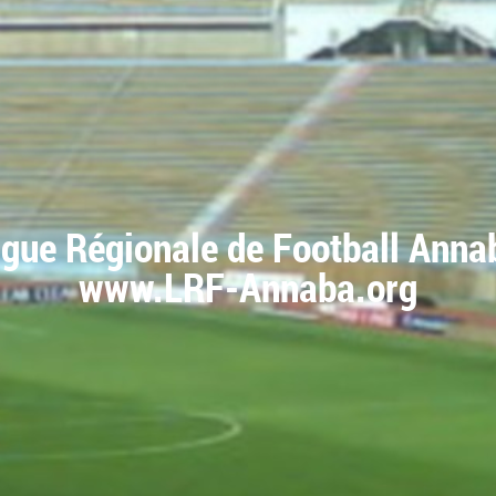
igue Régionale de Football Anna
www.LRF-Annaba.org