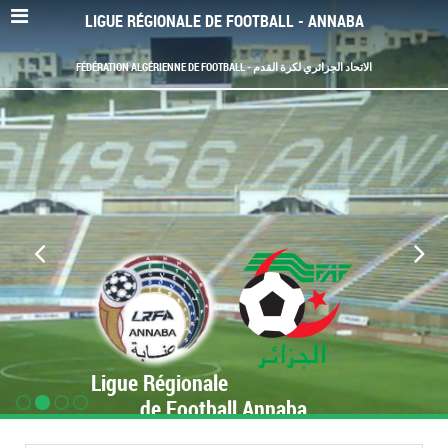
LIGUE RÉGIONALE DE FOOTBALL - ANNABA
FÉDÉRATION ALGÉRIENNE DE FOOTBALL - الاتحاد الجزائري لكرة القدم
Ligue Régionale
de Football Annaba
www.LRF-Annaba.org