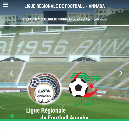
LIGUE RÉGIONALE DE FOOTBALL - ANNABA
FÉDÉRATION ALGÉRIENNE DE FOOTBALL - الاتحاد الجزائري لكرة القدم
Ligue Régionale
de Football Annaba
www.LRF-Annaba.org