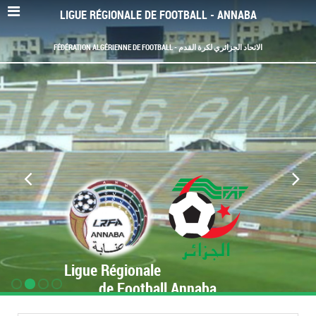
LIGUE RÉGIONALE DE FOOTBALL - ANNABA
FÉDÉRATION ALGÉRIENNE DE FOOTBALL - الاتحاد الجزائري لكرة القدم
Ligue Régionale
de Football Annaba
www.LRF-Annaba.org