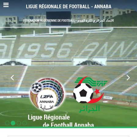
LIGUE RÉGIONALE DE FOOTBALL - ANNABA
FÉDÉRATION ALGÉRIENNE DE FOOTBALL - الاتحاد الجزائري لكرة القدم
Ligue Régionale
de Football Annaba
www.LRF-Annaba.org