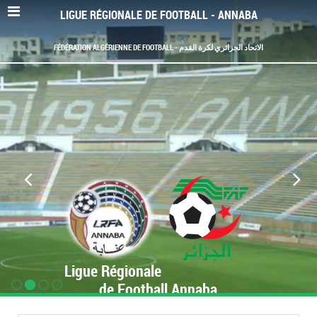
LIGUE RÉGIONALE DE FOOTBALL - ANNABA
FÉDÉRATION ALGÉRIENNE DE FOOTBALL - الاتحاد الجزائري لكرة القدم
Ligue Régionale
de Football Annaba
www.LRF-Annaba.org