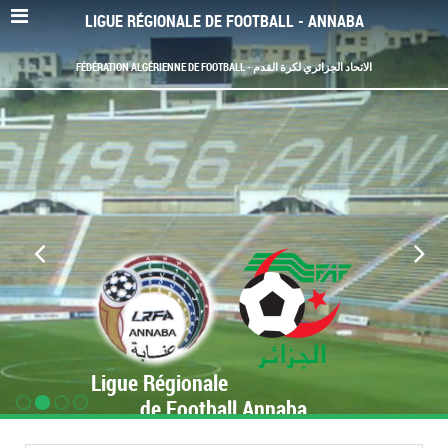
LIGUE RÉGIONALE DE FOOTBALL - ANNABA
FÉDÉRATION ALGÉRIENNE DE FOOTBALL - الاتحاد الجزائري لكرة القدم
Ligue Régionale
de Football Annaba
www.LRF-Annaba.org