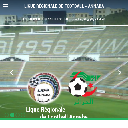
LIGUE RÉGIONALE DE FOOTBALL - ANNABA
FÉDÉRATION ALGÉRIENNE DE FOOTBALL - الاتحاد الجزائري لكرة القدم
Ligue Régionale
de Football Annaba
www.LRF-Annaba.org