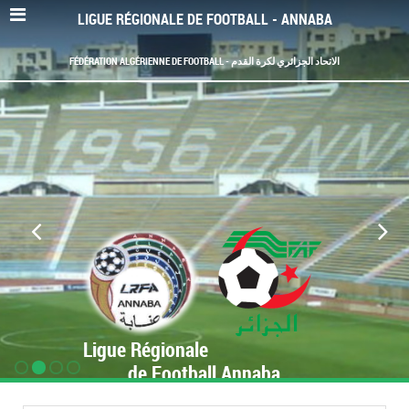
LIGUE RÉGIONALE DE FOOTBALL - ANNABA
FÉDÉRATION ALGÉRIENNE DE FOOTBALL - الاتحاد الجزائري لكرة القدم
Ligue Régionale
de Football Annaba
www.LRF-Annaba.org