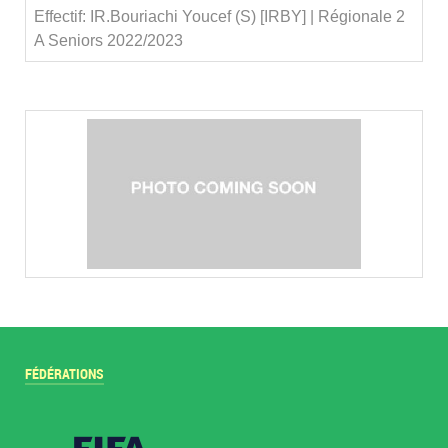
Effectif: IR.Bouriachi Youcef (S) [IRBY] | Régionale 2
A Seniors 2022/2023
FÉDÉRATIONS