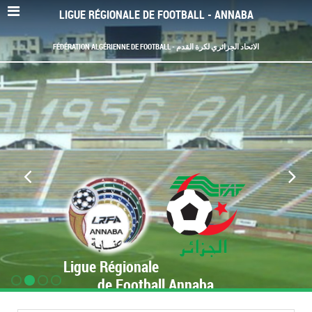
LIGUE RÉGIONALE DE FOOTBALL - ANNABA
FÉDÉRATION ALGÉRIENNE DE FOOTBALL - الاتحاد الجزائري لكرة القدم
Ligue Régionale
de Football Annaba
www.LRF-Annaba.org