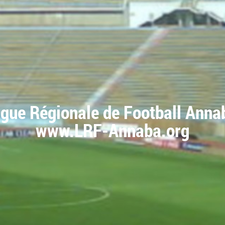
igue Régionale de Football Anna
www.LRF-Annaba.org