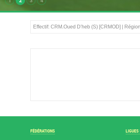
1
2
3
4
Effectif: CRM.Oued D'heb (S) [CRMOD] | Régio
FÉDÉRATIONS
LIGUES